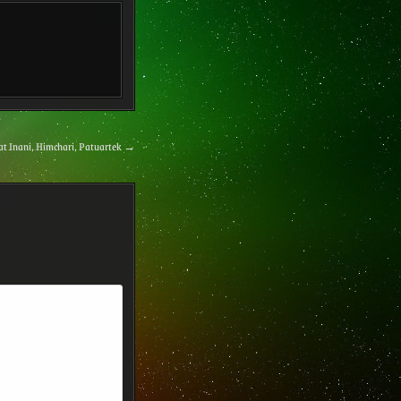
at Inani, Himchari, Patuartek →