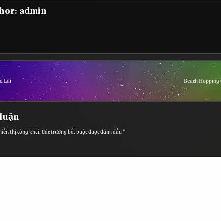
hor:
admin
à Lài
Beach Hopping 
 luận
iển thị công khai.
Các trường bắt buộc được đánh dấu
*