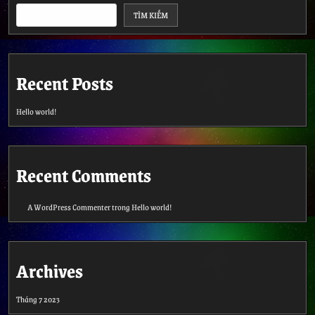
n
TÌM KIẾM
Recent Posts
Hello world!
Recent Comments
A WordPress Commenter
trong
Hello world!
Archives
Tháng 7 2023